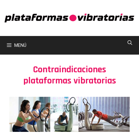
Saltar
al
contenido
MENÚ
Contraindicaciones
plataformas vibratorias