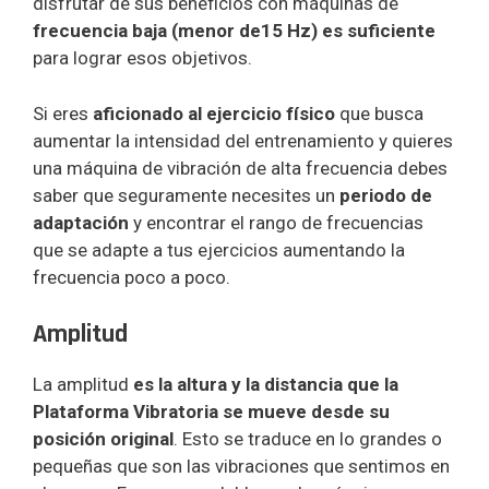
disfrutar de sus beneficios con máquinas de
frecuencia baja (menor de15 Hz) es suficiente
para lograr esos objetivos.
Si eres
aficionado al ejercicio físico
que busca
aumentar la intensidad del entrenamiento y quieres
una máquina de vibración de alta frecuencia debes
saber que seguramente necesites un
periodo de
adaptación
y encontrar el rango de frecuencias
que se adapte a tus ejercicios aumentando la
frecuencia poco a poco.
Amplitud
La amplitud
es la altura y la distancia que la
Plataforma Vibratoria se mueve desde su
posición original
. Esto se traduce en lo grandes o
pequeñas que son las vibraciones que sentimos en