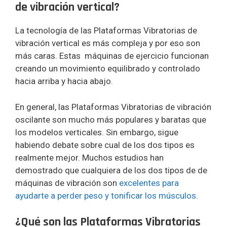
de vibración vertical?
La tecnología de las Plataformas Vibratorias de
vibración vertical es más compleja y por eso son
más caras. Estas máquinas de ejercicio funcionan
creando un movimiento equilibrado y controlado
hacia arriba y hacia abajo.
En general, las Plataformas Vibratorias de vibración
oscilante son mucho más populares y baratas que
los modelos verticales. Sin embargo, sigue
habiendo debate sobre cual de los dos tipos es
realmente mejor. Muchos estudios han
demostrado que cualquiera de los dos tipos de de
máquinas de vibración son
excelentes para
ayudarte a perder peso y tonificar los músculos
.
¿Qué son las Plataformas Vibratorias