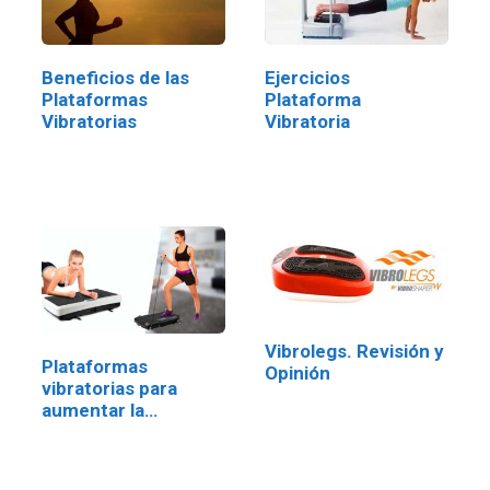
Beneficios de las
Ejercicios
Plataformas
Plataforma
Vibratorias
Vibratoria
Vibrolegs. Revisión y
Plataformas
Opinión
vibratorias para
aumentar la
densidad ósea