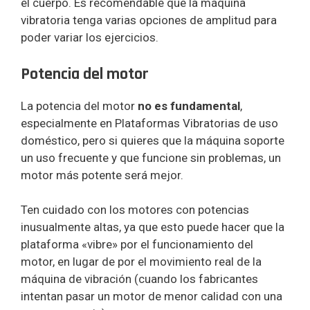
el cuerpo. Es recomendable que la máquina
vibratoria tenga varias opciones de amplitud para
poder variar los ejercicios.
Potencia del motor
La potencia del motor
no es fundamental
,
especialmente en Plataformas Vibratorias de uso
doméstico, pero si quieres que la máquina soporte
un uso frecuente y que funcione sin problemas, un
motor más potente será mejor.
Ten cuidado con los motores con potencias
inusualmente altas, ya que esto puede hacer que la
plataforma «vibre» por el funcionamiento del
motor, en lugar de por el movimiento real de la
máquina de vibración (cuando los fabricantes
intentan pasar un motor de menor calidad con una