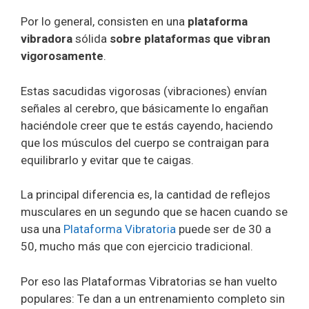
Por lo general, consisten en una
plataforma
vibradora
sólida
sobre plataformas que vibran
vigorosamente
.
Estas sacudidas vigorosas (vibraciones) envían
señales al cerebro, que básicamente lo engañan
haciéndole creer que te estás cayendo, haciendo
que los músculos del cuerpo se contraigan para
equilibrarlo y evitar que te caigas.
La principal diferencia es, la cantidad de reflejos
musculares en un segundo que se hacen cuando se
usa una
Plataforma Vibratoria
puede ser de 30 a
50, mucho más que con ejercicio tradicional.
Por eso las Plataformas Vibratorias se han vuelto
populares: Te dan a un entrenamiento completo sin