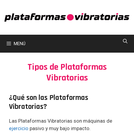
Saltar
al
contenido
MENÚ
Tipos de Plataformas
Vibratorias
¿Qué son las Plataformas
Vibratorias?
Las Plataformas Vibratorias son máquinas de
ejercicio
pasivo y muy bajo impacto.