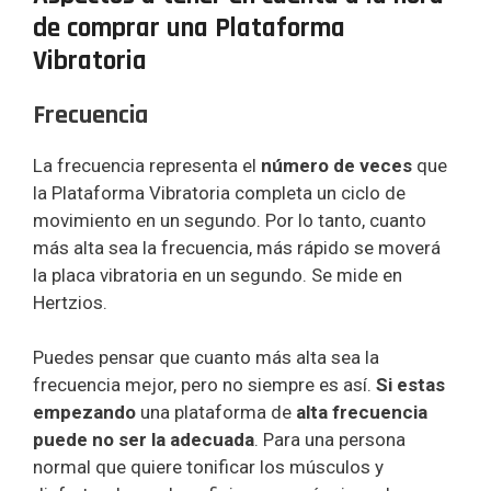
de comprar una Plataforma
Vibratoria
Frecuencia
La frecuencia representa el
número de veces
que
la Plataforma Vibratoria completa un ciclo de
movimiento en un segundo. Por lo tanto, cuanto
más alta sea la frecuencia, más rápido se moverá
la placa vibratoria en un segundo. Se mide en
Hertzios.
Puedes pensar que cuanto más alta sea la
frecuencia mejor, pero no siempre es así.
Si estas
empezando
una plataforma de
alta frecuencia
puede no ser la adecuada
. Para una persona
normal que quiere tonificar los músculos y